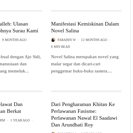
alleh: Ulasan
Manifestasi Kemiskinan Dalam
ohnya Surau Kami
Novel Salina
9 MONTHS AGO
·
FARAHIN W
·
12 MONTHS AGO
·
6 MIN READ
-bual dengan Ajo Sidi,
Novel Salina merupakan novel yang
emanusiaan dan
malar segar dan dicari-cari
dang memeluk...
penggemar buku-buku sastera....
elawat Dan
Dari Pengharaman Khitan Ke
an Berkat
Perlawanan Fasisme:
Perlawanan Nawal El Saadawi
HIM
·
1 YEAR AGO
·
Dan Arundhati Roy