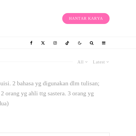
HANTAR KARYA
All
Latest
isi. 2 ba­hasa yg digunakan dlm tulisan;
2 orang yg ahli ttg sastera. 3 orang yg
dua)