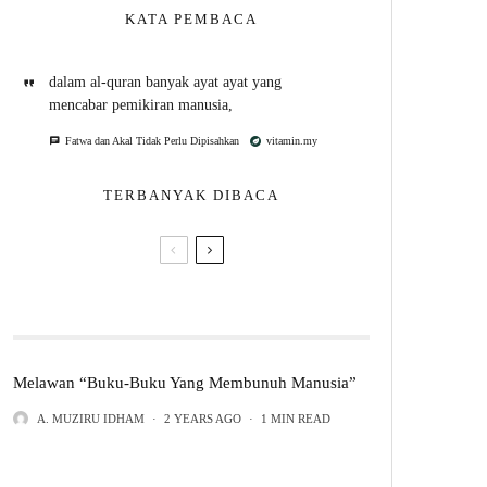
KATA PEMBACA
dalam al-quran banyak ayat ayat yang
mencabar pemikiran manusia,
Fatwa dan Akal Tidak Perlu Dipisahkan
vitamin.my
TERBANYAK DIBACA
Melawan “Buku-Buku Yang Membunuh Manusia”
100 Tahun A. Samad Ismail
A. MUZIRU IDHAM
·
2 YEARS AGO
·
1 MIN READ
2 YEARS AGO