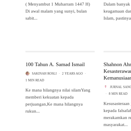
( Menyambut 1 Muharram 1447 H)
Dalam banyak 
Di awal malam yang sunyi, bulan
keagamaan da
sabit...
Islam, pastinya
100 Tahun A. Samad Ismail
Shahnon Ah
Kesasterawa
SAKINAH ROSLI
·
2 YEARS AGO
·
Kemanusiaan
1 MIN READ
JURNAL SAN
Ke mana hilangnya nilai silamYang
·
8 MIN READ
memberi kekuatan kepada
Kesusasteraan 
perjuangan,Ke mana hilangnya
kepada falsafa
rukun...
merakamkan re
masyarakat...