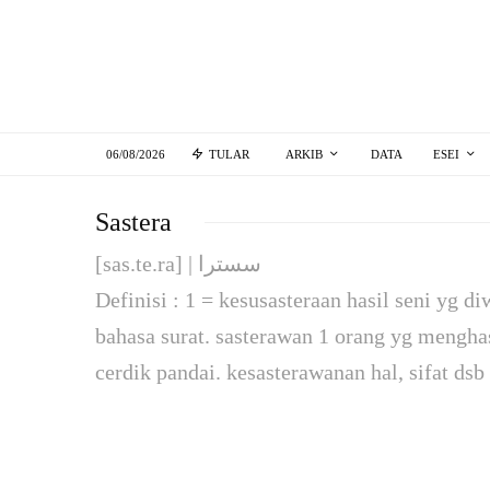
06/08/2026
TULAR
ARKIB
DATA
ESEI
Sastera
[sas.te.ra] | سسترا
Definisi : 1 = kesusasteraan hasil seni yg 
baha­sa surat. sasterawan 1 orang yg meng­has
cerdik pandai. kesasterawanan hal, sifat ds