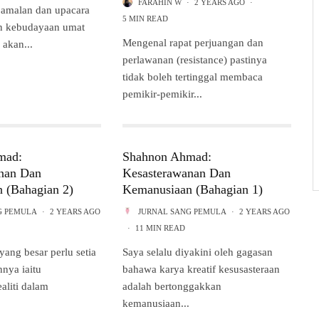
FARAHIN W
·
2 YEARS AGO
·
amalan dan upacara
5 MIN READ
n kebudayaan umat
Mengenal rapat perjuangan dan
 akan...
perlawanan (resistance) pastinya
tidak boleh tertinggal membaca
pemikir-pemikir...
mad:
Shahnon Ahmad:
nan Dan
Kesasterawanan Dan
 (Bahagian 2)
Kemanusiaan (Bahagian 1)
G PEMULA
·
2 YEARS AGO
JURNAL SANG PEMULA
·
2 YEARS AGO
·
11 MIN READ
yang besar perlu setia
Saya selalu diyakini oleh gagasan
hnya iaitu
bahawa karya kreatif kesusasteraan
aliti dalam
adalah bertonggakkan
kemanusiaan...