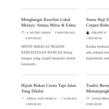
Menghargai Kearifan Lokal
Surau Haji S
Melayu: Antara Mitos & Fakta
Cerpen Rob
A. MUZIRU IDHAM
·
8 MONTHS AGO
FARAHIN W
·
·
8 MIN READ
5 MIN READ
MITOS SEBAGAI TRADISI
Ketika berbual
KEBUDAYAAN BANGSA Setiap
ada selimut k
bangsa yang wujud daripada sistem
kepedulian se
komuniti...
Hijrah Bukan Cerita Tapi Jalan
Tradisi Bers
Yang Dilalui
Memanjangk
JURNAL SANG PEMULA
·
1 YEAR AGO
AZHAR IBRA
·
3 MIN READ
8 MIN READ