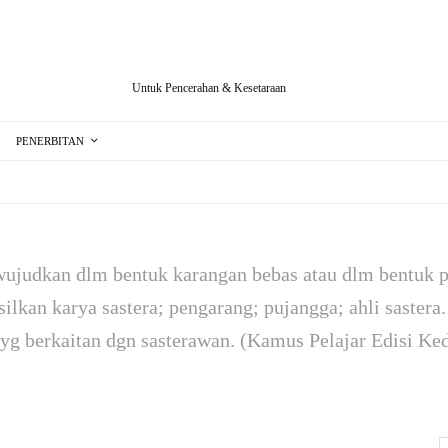
Untuk Pencerahan & Kesetaraan
PENERBITAN
diwujudkan dlm bentuk karangan bebas atau dlm bentuk pu
ilkan karya sastera; pengarang; pu­jangga; ahli sastera. 
b yg berkaitan dgn sasterawan. (Kamus Pelajar Edisi Ke