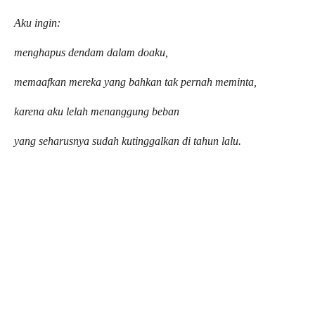
Aku ingin:
menghapus dendam dalam doaku,
memaafkan mereka yang bahkan tak pernah meminta,
karena aku lelah menanggung beban
yang seharusnya sudah kutinggalkan di tahun lalu.
Tahun baru ini,
aku tidak ingin menjadi orang baru yang palsu—
yang tersenyum hanya di luar,
namun kosong di dalam.
Aku ingin menjadi versi diriku yang lebih jujur,