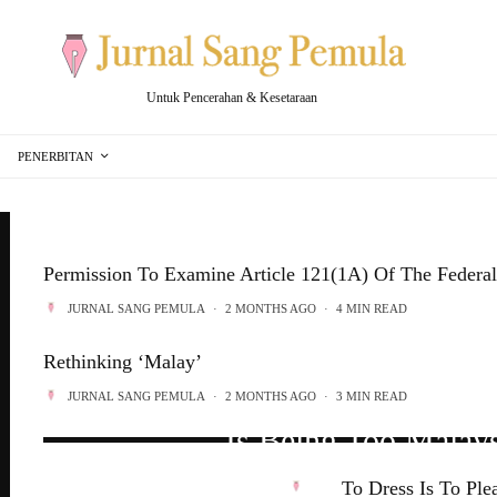
Untuk Pencerahan & Kesetaraan
PENERBITAN
Permission To Examine Article 121(1A) Of The Federal
JURNAL SANG PEMULA
·
2 MONTHS AGO
·
4 MIN READ
Rethinking ‘Malay’
JURNAL SANG PEMULA
·
2 MONTHS AGO
·
3 MIN READ
Is Being Too Malay
To Dress Is To Ple
JURNAL SANG PEMULA
·
2 M