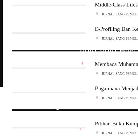
Middle-Class Lifes
JURNAL SANG PEMUL
E-Profiling Dan Ke
JURNAL SANG PEMUL
Foto-Foto Hari
Membaca Muhamm
JURNAL SANG PEMULA
·
3 M
JURNAL SANG PEMUL
Bagaimana Menjadi
A PENGARANG
PEMBIMBING
JURNAL SANG PEMUL
Cadangan Penamaan Semula 
Dr. Azhar Ibrahim
Dekolonisasi 
Pilihan Buku Kum
JURNAL SANG PEMULA
·
12 M
JURNAL SANG PEMUL