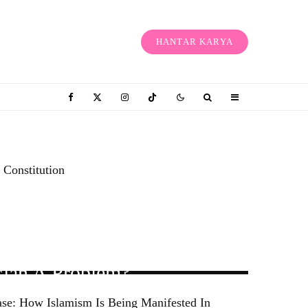
HANTAR KARYA
 Constitution
sian A Problem?
ase: How Islamism Is Being Manifested In
ONTHS AGO
·
3 MIN READ