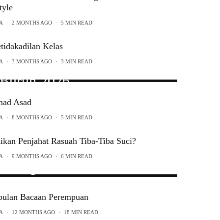
tyle
A
·
2 MONTHS AGO
·
5 MIN READ
tidakadilan Kelas
A
·
3 MONTHS AGO
·
3 MIN READ
 Buruh 2026
ad Asad
ONTHS AGO
·
1 MIN READ
A
·
8 MONTHS AGO
·
5 MIN READ
kan Penjahat Rasuah Tiba-Tiba Suci?
JURNAL SANG PEMULA
A
·
9 MONTHS AGO
·
6 MIN READ
Bunga Rafflesia: Antara
Dan Realiti
Jurnal Sang Pemula
ialah sebuah kolektif
pulan Bacaan Perempuan
anak-anak muda dari Malaysia, Indonesia
ONTHS AGO
·
10 MIN READ
A
·
12 MONTHS AGO
·
18 MIN READ
dan Singapura yang membaca dan menulis