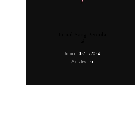
Jurnal Sang Pemula
Joined
02/11/2024
Articles
16
TENTANG
TENAG
Tentang
Penerbitan
Panduan Hantar Karya
Terma Penggunaan & Penafian