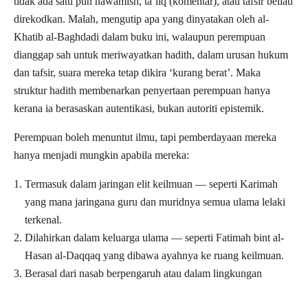
tidak ada satu pun hawamish, ta’liq (komentar), atau tafsir beliau
direkodkan. Malah, mengutip apa yang dinyatakan oleh al-
Khatib al-Baghdadi dalam buku ini, walaupun perempuan
dianggap sah untuk meriwayatkan hadith, dalam urusan hukum
dan tafsir, suara mereka tetap dikira ‘kurang berat’. Maka
struktur hadith membenarkan penyertaan perempuan hanya
kerana ia berasaskan autentikasi, bukan autoriti epistemik.
Perempuan boleh menuntut ilmu, tapi pemberdayaan mereka
hanya menjadi mungkin apabila mereka:
Termasuk dalam jaringan elit keilmuan — seperti Karimah
yang mana jaringana guru dan muridnya semua ulama lelaki
terkenal.
Dilahirkan dalam keluarga ulama — seperti Fatimah bint al-
Hasan al-Daqqaq yang dibawa ayahnya ke ruang keilmuan.
Berasal dari nasab berpengaruh atau dalam lingkungan
keluarga Nabi — seperti Sayyidah Nafisah yang