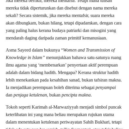
Jika mereka berfikir, mereka mentafsir. Tetapi mana tulisan
mereka tidak diperturunkan dan disebut dengan nama mereka
sekali? Secara sistemik, jika mereka mentafsir, suara mereka
akan dibungkam, bukan hilang, tetapi dipadamkan, dengan cara
yang paling halus kerana budaya patriarki dan misogini yang
mendarah daging daripada zaman primitif kemanusiaan.
Asma Sayeed dalam bukunya “
Women and Transmission of
Knowledge in Islam”
menunjukkan bahawa satu-satunya ruang
ilmu agama yang ‘membenarkan’ penyertaan aktif perempuan
adalah dalam bidang hadith. Mengapa? Kerana struktur hadith
lebih menekankan pada kesahihan sanad, bukan tafsiran makna.
Ia menjadikan perempuan boleh diterima sebagai
penyampai
dan
penjaga ketulenan
, bukan
pencipta makna
.
Tokoh seperti Karimah al-Marwaziyyah menjadi simbol puncak
keterlibatan ini yang mana beliau merupakan rujukan utama
dalam menentukan ketulenan periwayatan Sahih Bukhari, tetapi