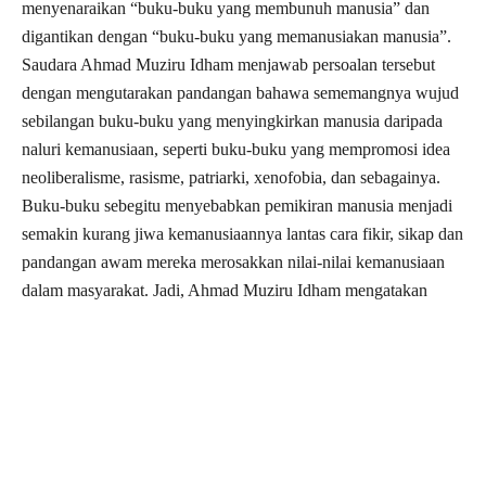
menyenaraikan “buku-buku yang membunuh manusia” dan
digantikan dengan “buku-buku yang memanusiakan manusia”.
Saudara Ahmad Muziru Idham menjawab persoalan tersebut
dengan mengutarakan pandangan bahawa sememangnya wujud
sebilangan buku-buku yang menyingkirkan manusia daripada
naluri kemanusiaan, seperti buku-buku yang mempromosi idea
neoliberalisme, rasisme, patriarki, xenofobia, dan sebagainya.
Buku-buku sebegitu menyebabkan pemikiran manusia menjadi
semakin kurang jiwa kemanusiaannya lantas cara fikir, sikap dan
pandangan awam mereka merosakkan nilai-nilai kemanusiaan
dalam masyarakat. Jadi, Ahmad Muziru Idham mengatakan
bahawa tugas masyarakat kini adalah untuk keluar daripada
kepompong pemikiran yang mempromosi idea-idea sedemikian
dengan membaca dan menghasilkan pula buku-buku yang
mempromosi idea-idea kemanusiaan bagi membawa wacana
tandingan dan melawan idea “buku-buku yang membunuh
manusia”.