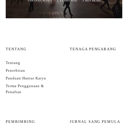
SAKINAH ROSLI
·
2 YEARS AGO
·
5 MIN READ
TENTANG
TENAGA PENGARANG
Tentang
Penerbitan
Panduan Hantar Karya
Terma Penggunaan &
Penafian
PEMBIMBING
JURNAL SANG PEMULA