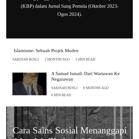
(KBP) dalam Jurnal Sang Pemula (Oktober 2023-
Ogos 2024).
Islamisme: Sebuah Projek Moden
SAKINAH ROSLI
·
2 MONTHS AGO
·
5 MIN READ
A Samad Ismail: Dari Wartawan Ke
Negarawan
SAKINAH ROSLI
·
8 MONTHS AGO
·
8 MIN READ
Cara Sains Sosial Menanggapi