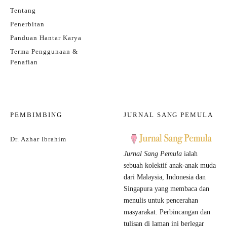
Tentang
Comment
*
Penerbitan
Panduan Hantar Karya
Terma Penggunaan &
Penafian
PEMBIMBING
JURNAL SANG PEMULA
Name
*
Dr. Azhar Ibrahim
Jurnal Sang Pemula
ialah
sebuah kolektif anak-anak muda
Email
*
Website
dari Malaysia, Indonesia dan
Singapura yang membaca dan
menulis untuk pencerahan
masyarakat. Perbincangan dan
Save my name, email, and website in this browser for the next time I comment.
tulisan di laman ini berlegar