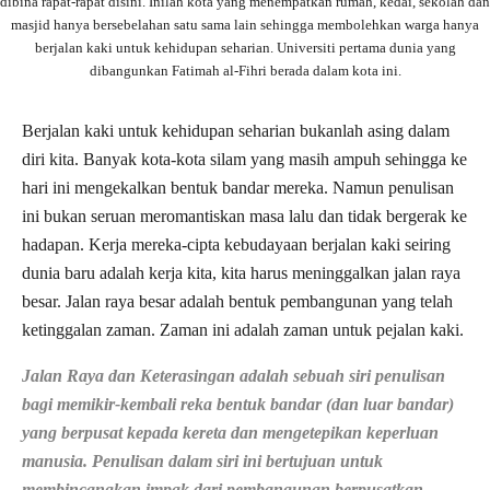
dibina rapat-rapat disini. Inilah kota yang menempatkan rumah, kedai, sekolah dan
masjid hanya bersebelahan satu sama lain sehingga membolehkan warga hanya
berjalan kaki untuk kehidupan seharian. Universiti pertama dunia yang
dibangunkan Fatimah al-Fihri berada dalam kota ini.
Berjalan kaki untuk kehidupan seharian bukanlah asing dalam
diri kita. Banyak kota-kota silam yang masih ampuh sehingga ke
hari ini mengekalkan bentuk bandar mereka. Namun penulisan
ini bukan seruan meromantiskan masa lalu dan tidak bergerak ke
hadapan. Kerja mereka-cipta kebudayaan berjalan kaki seiring
dunia baru adalah kerja kita, kita harus meninggalkan jalan raya
besar. Jalan raya besar adalah bentuk pembangunan yang telah
ketinggalan zaman. Zaman ini adalah zaman untuk pejalan kaki.
Jalan Raya dan Keterasingan adalah sebuah siri penulisan
bagi memikir-kembali reka bentuk bandar (dan luar bandar)
yang berpusat kepada kereta dan mengetepikan keperluan
manusia. Penulisan dalam siri ini bertujuan untuk
membincangkan impak dari pembangunan berpusatkan