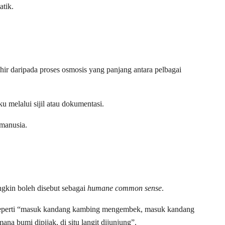
atik.
hir daripada proses osmosis yang panjang antara pelbagai
ku melalui sijil atau dokumentasi.
 manusia.
ngkin boleh disebut sebagai
humane common sense
.
eperti “masuk kandang kambing mengembek, masuk kandang
na bumi dipijak, di situ langit dijunjung”.