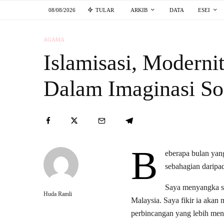
08/08/2026
TULAR
ARKIB
DATA
ESEI
AGAMA
Islamisasi, Modernit
Dalam Imaginasi So
B
eberapa bulan yang
sebahagian daripad
Saya menyangka ses
Huda Ramli
Malaysia. Saya fikir ia akan
perbincangan yang lebih me