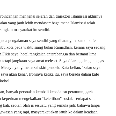
bincangan mengenai sejarah dan trajektori Islamisasi akhirnya
an yang jauh lebih mendasar: bagaimana Islamisasi telah
ngkan masyarakat itu sendiri.
da pengalaman saya sendiri yang dilarang makan di kafe
di ibu kota pada waktu siang bulan Ramadhan, kerana saya sedang
.Fikir saya, hotel rangkaian antarabangsa dan bertaraf lima
h tetapi jangkaan saya amat meleset. Saya dilarang dengan tegas
 Melayu yang memakai skirt pendek. Kata beliau, ‘kalau saya
saya akan kena’. Ironinya ketika itu, saya berada dalam kafe
lkohol.
an, banyak persoalan kembali kepada isu peraturan, garis
keperluan mengekalkan “ketertiban” sosial. Terdapat satu
 kali, seolah-olah ia sesuatu yang semula jadi: bahawa tanpa
gawasan yang rapi, masyarakat akan jatuh ke dalam keadaan