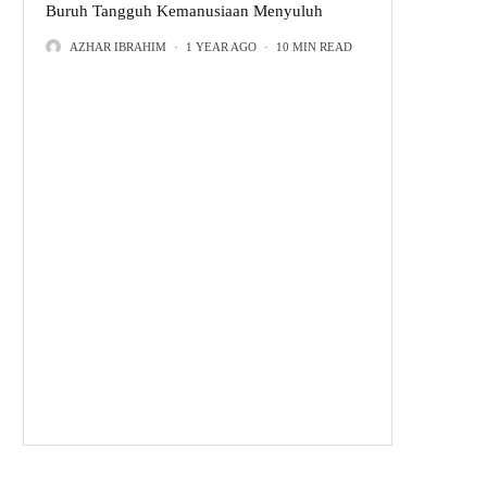
Buruh Tangguh Kemanusiaan Menyuluh
Cara Sains Sosial Menanggapi
AZHAR IBRAHIM
·
1 YEAR AGO
·
10 MIN READ
Masalah Ekologi: Wawancara
Bersama Ahli Pengajian Strategi
12 MONTHS AGO
Permata Yang Hilang: Imam
Muhsin Hendricks, Suara Panutan
Komuniti Muslim Queer
1 YEAR AGO
Melawan “Buku-Buku Yang
Membunuh Manusia”
2 YEARS AGO
100 Tahun Pramoedya Ananta
Toer
1 YEAR AGO