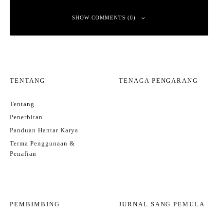
SHOW COMMENTS (0)
Leave a Reply
TENTANG
TENAGA PENGARANG
Your email address will not be published.
Required fields are marked
*
Tentang
Comment
*
Penerbitan
Panduan Hantar Karya
Terma Penggunaan &
Penafian
PEMBIMBING
JURNAL SANG PEMULA