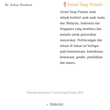
Name
*
Dr. Azhar Ibrahim
Jurnal Sang Pemula
ialah
sebuah kolektif anak-anak muda
Email
*
Website
dari Malaysia, Indonesia dan
Singapura yang membaca dan
menulis untuk pencerahan
masyarakat. Perbincangan dan
Save my name, email, and website in this browser for the next time I comment.
tulisan di laman ini berlegar
pada kemanusiaan, kemiskinan,
kesetaraan, gender, pendidikan
dan sastera.
Hakcipta terpelihara ©
Jurnal Sang Pemula
2024
TERBANG