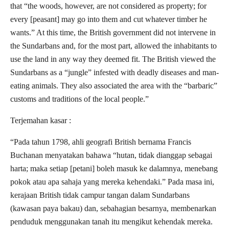
that “the woods, however, are not considered as property; for
every [peasant] may go into them and cut whatever timber he
wants.” At this time, the British government did not intervene in
the Sundarbans and, for the most part, allowed the inhabitants to
use the land in any way they deemed fit. The British viewed the
Sundarbans as a “jungle” infested with deadly diseases and man-
eating animals. They also associated the area with the “barbaric”
customs and traditions of the local people.”
Terjemahan kasar :
“Pada tahun 1798, ahli geografi British bernama Francis
Buchanan menyatakan bahawa “hutan, tidak dianggap sebagai
harta; maka setiap [petani] boleh masuk ke dalamnya, menebang
pokok atau apa sahaja yang mereka kehendaki.” Pada masa ini,
kerajaan British tidak campur tangan dalam Sundarbans
(kawasan paya bakau) dan, sebahagian besarnya, membenarkan
penduduk menggunakan tanah itu mengikut kehendak mereka.