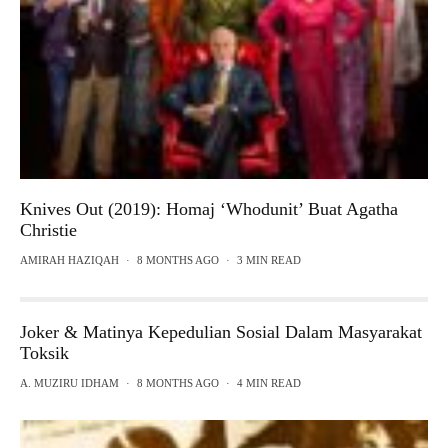
Knives Out (2019): Homaj ‘Whodunit’ Buat Agatha
Christie
AMIRAH HAZIQAH
·
8 MONTHS AGO
·
3 MIN READ
Joker & Matinya Kepedulian Sosial Dalam Masyarakat
Toksik
A. MUZIRU IDHAM
·
8 MONTHS AGO
·
4 MIN READ