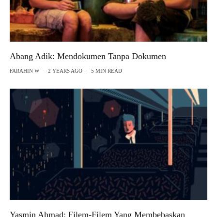
Abang Adik: Mendokumen Tanpa Dokumen
FARAHIN W
·
2 YEARS AGO
·
5 MIN READ
Yasmin Ahmad: Filem-Filem Yang Membebaskan