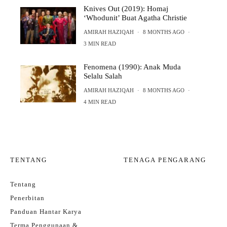
Knives Out (2019): Homaj
‘Whodunit’ Buat Agatha Christie
AMIRAH HAZIQAH
·
8 MONTHS AGO
·
3 MIN READ
Fenomena (1990): Anak Muda
Selalu Salah
AMIRAH HAZIQAH
·
8 MONTHS AGO
·
4 MIN READ
TENTANG
TENAGA PENGARANG
Tentang
Penerbitan
Panduan Hantar Karya
Terma Penggunaan &