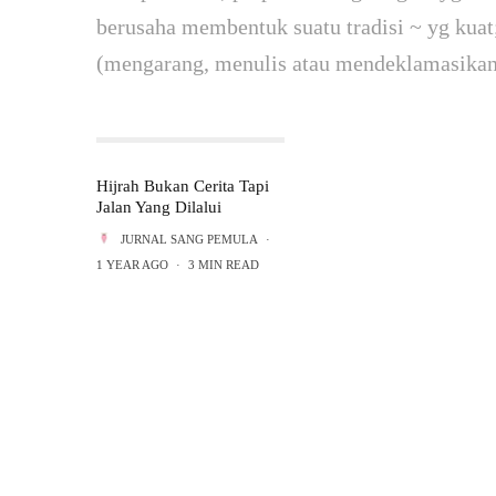
berusaha membentuk suatu tradisi ~ yg kuat
(mengarang, me­nulis atau mendeklamasikan
Hijrah Bukan Cerita Tapi
Jalan Yang Dilalui
JURNAL SANG PEMULA
·
1 YEAR AGO
·
3 MIN READ