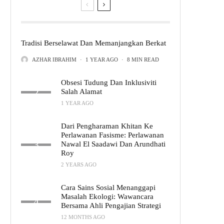
Tradisi Berselawat Dan Memanjangkan Berkat
AZHAR IBRAHIM
·
1 YEAR AGO
·
8 MIN READ
Obsesi Tudung Dan Inklusiviti
Salah Alamat
1 YEAR AGO
Dari Pengharaman Khitan Ke
Perlawanan Fasisme: Perlawanan
Nawal El Saadawi Dan Arundhati
Roy
2 YEARS AGO
Cara Sains Sosial Menanggapi
Masalah Ekologi: Wawancara
Bersama Ahli Pengajian Strategi
12 MONTHS AGO