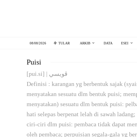
08/08/2026
TULAR
ARKIB
DATA
ESEI
Puisi
[pui.si] | ڤويسي
Definisi : karangan yg berbentuk sajak (syai
menyatakan se­suatu dlm bentuk puisi; me
menyatakan) sesuatu dlm bentuk puisi: pelb
hati selepas berpenat lelah di sawah ladang;
ciri-ciri dlm puisi: pembaca tidak dapat m
oleh pembaca; perpuisian segala-gala yg ber