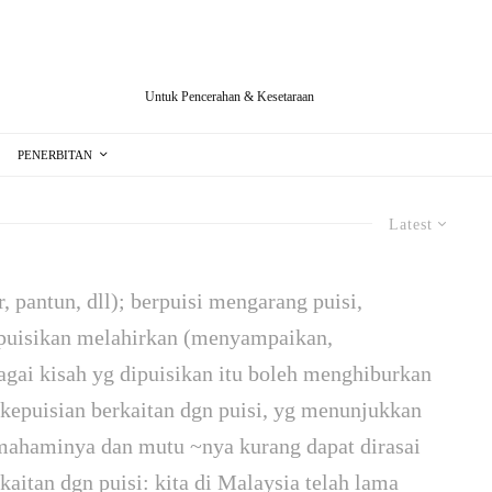
Untuk Pencerahan & Kesetaraan
PENERBITAN
Latest
r, pantun, dll); berpuisi mengarang puisi,
mpuisikan melahirkan (menyampaikan,
agai kisah yg dipuisikan itu boleh menghiburkan
 kepuisian berkaitan dgn puisi, yg menunjuk­kan
emahaminya dan mutu ~nya kurang dapat dirasai
kaitan dgn puisi: kita di Malaysia telah lama