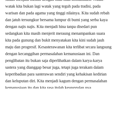
watak kita bukan lagi watak yang teguh pada tradisi, pada
warisan dan pada agama yang tinggi nilainya. Kita sudah rebah
dan jatuh tersungkur bersama lumpur di bumi yang serba kaya
dengan najis najis. Kita menjadi hina tanpa disedari pun
sedangkan kita masih menjerit meraung menampankan suara
kita pada gunung dan bukit menyatakan kita kini sudah jauh
maju dan progresif. Kesasterawanan kita terlibat secara langsung
dengan kecanggihan permasalahan kemanusiaan ini. Dan
penglibatan itu bukan saja diperlihatkan dalam karya-karya
sastera yang dianggap besar juga, tetapi juga terakam dalam
keperibadian para sasterawan sendiri yang kehakisan kedirian
dan keluputan diri. Kita menjadi kagum dengan permasalahan
kemanusiaan itu dan kita rasa itulah keunggulan nya
kemanusiaan kerana sudah tiba pada tahap di mana manusia
mem- berontak terhadap manusia, terhadap alam dan juga
terhadap Tuhannya