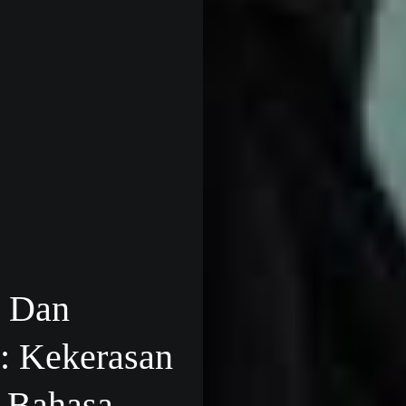
e Dan
n: Kekerasan
 Bahasa