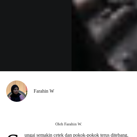
Farahin W
Oleh Farahin W.
ungai semakin cetek dan pokok-pokok terus ditebang.