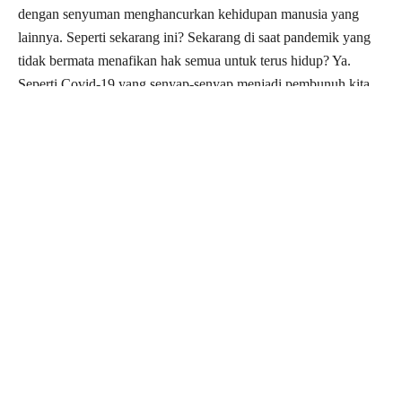
dengan senyuman menghancurkan kehidupan manusia yang
lainnya. Seperti sekarang ini? Sekarang di saat pandemik yang
tidak bermata menafikan hak semua untuk terus hidup? Ya.
Seperti Covid-19 yang senyap-senyap menjadi pembunuh kita
semua.
Siapakah yang membenarkan virus yang langsung tidak dapat
kita lihat ini terus kekal memeluk tahta? Siapakah dengan tidak
berhati perut membenarkan kilang-kilang terus beroperasi?
Siapakah dengan tidak manusiawi membiarkan orang-orang
miskin terus terkapai-kapai seperti sebarau yang mahukan
udara? Siapakah dengan liur agama membenarkan kapitalis terus
mencekik orang-orang miskin yang lainnya? Siapakah?
Kemudian, saat seluruh isi alam ini memekik mahukan
pertolongan dan belas, mereka merebut Tasik Chini dari tangan
Tuhan. Ketika ada yang berkira-kira mahu menjadi Izrail kepada
dirinya sendiri, mereka memaksa gajah menarik balak dari dalam