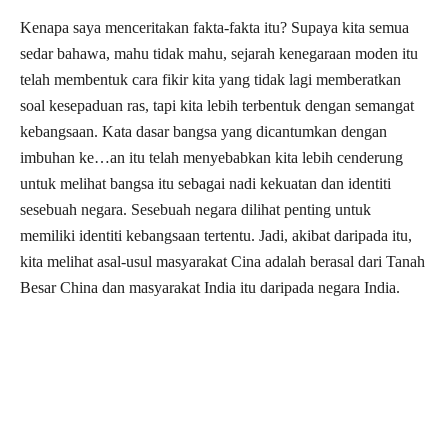
Kenapa saya menceritakan fakta-fakta itu? Supaya kita semua
sedar bahawa, mahu tidak mahu, sejarah kenegaraan moden itu
telah membentuk cara fikir kita yang tidak lagi memberatkan
soal kesepaduan ras, tapi kita lebih terbentuk dengan semangat
kebangsaan. Kata dasar bangsa yang dicantumkan dengan
imbuhan ke…an itu telah menyebabkan kita lebih cenderung
untuk melihat bangsa itu sebagai nadi kekuatan dan identiti
sesebuah negara. Sesebuah negara dilihat penting untuk
memiliki identiti kebangsaan tertentu. Jadi, akibat daripada itu,
kita melihat asal-usul masyarakat Cina adalah berasal dari Tanah
Besar China dan masyarakat India itu daripada negara India.
Manakala masyarakat pribumi pula seringkali terpinggir
daripada kesedaran sosial pada sebahagian masyarakat
disebabkan faktor demografi, sejarah, kebudayaan, dan wilayah
sosial yang berbeza. Masyarakat dominan merasakan bahawa
merekalah bangsa paling penting terhadap pembangunan