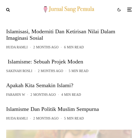
Islamisasi, Moderniti Dan Ketirisan Nilai Dalam
Imaginasi Sosial
HUDA RAMLI
·
2 MONTHS AGO
·
6 MIN READ
Islamisme: Sebuah Projek Moden
SAKINAH ROSLI
·
2 MONTHS AGO
·
5 MIN READ
Apakah Kita Semakin Islami?
FARAHIN W
·
2 MONTHS AGO
·
4 MIN READ
Islamisme Dan Politik Muslim Sempurna
HUDA RAMLI
·
2 MONTHS AGO
·
5 MIN READ