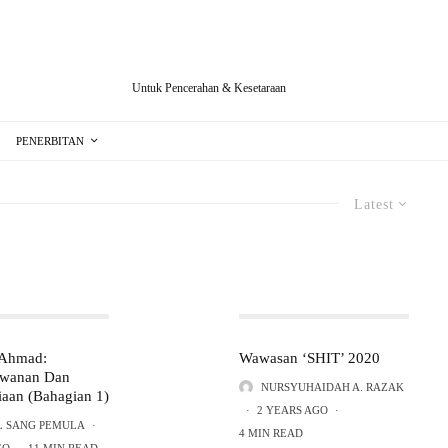
Untuk Pencerahan & Kesetaraan
PENERBITAN
Latest
 Ahmad:
Wawasan ‘SHIT’ 2020
awanan Dan
NURSYUHAIDAH A. RAZAK
aan (Bahagian 1)
·
2 YEARS AGO
·
L SANG PEMULA
·
4 MIN READ