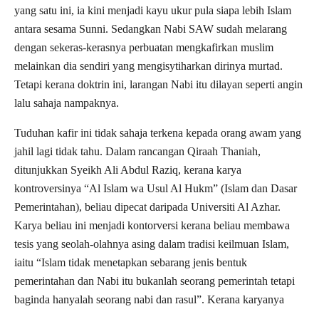
yang satu ini, ia kini menjadi kayu ukur pula siapa lebih Islam
antara sesama Sunni. Sedangkan Nabi SAW sudah melarang
dengan sekeras-kerasnya perbuatan mengkafirkan muslim
melainkan dia sendiri yang mengisytiharkan dirinya murtad.
Tetapi kerana doktrin ini, larangan Nabi itu dilayan seperti angin
lalu sahaja nampaknya.
Tuduhan kafir ini tidak sahaja terkena kepada orang awam yang
jahil lagi tidak tahu. Dalam rancangan Qiraah Thaniah,
ditunjukkan Syeikh Ali Abdul Raziq, kerana karya
kontroversinya “Al Islam wa Usul Al Hukm” (Islam dan Dasar
Pemerintahan), beliau dipecat daripada Universiti Al Azhar.
Karya beliau ini menjadi kontorversi kerana beliau membawa
tesis yang seolah-olahnya asing dalam tradisi keilmuan Islam,
iaitu “Islam tidak menetapkan sebarang jenis bentuk
pemerintahan dan Nabi itu bukanlah seorang pemerintah tetapi
baginda hanyalah seorang nabi dan rasul”. Kerana karyanya
yang satu ini, beliau dituduh murtad walaupun beliau adalah