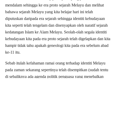
mendalam sehingga ke era proto sejarah Melayu dan melihat
bahawa sejarah Melayu yang kita belajar hari ini telah
diputuskan daripada era sejarah sehingga identiti kebudayaan
kita seperti telah tengelam dan disenyapkan oleh naratif sejarah
kedatangan Islam ke Alam Melayu. Seolah-olah segala identiti
kebudayaan kita pada era proto sejarah telah digelapkan dan kita
hampir tidak tahu apakah geneologi kita pada era sebelum abad
ke-11 itu.
Sebab itulah kefahaman ramai orang terhadap identiti Melayu
pada zaman sekarang sepertinya telah disempitkan (sudah tentu
di sebaliknya ada agenda politik penguasa yang menebalkan
faham kesejarahan begini) dengan sekadar mengidentitikan
Melayu dengan agama Islam dan institusi raja-raja Melayu.
Dengan bertongkatkan nama Islam dan raja-raja Melayu, maka
masyarakat seringkali ditakut-takutkan untuk terus menyuarakan
pandangan-pandangan kritis mereka terhadap kepincangan