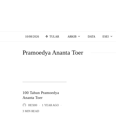
10/08/2026
TULAR
ARKIB
DATA
ESEI
Pramoedya Ananta Toer
100 Tahun Pramoedya
Ananta Toer
HEX80
·
1 YEAR AGO
·
3 MIN READ