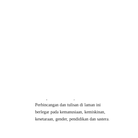
JURNAL SANG PEMULA
Jurnal Sang Pemula
ialah sebuah kolektif
anak-anak muda dari Malaysia, Indonesia
dan Singapura yang membaca dan menulis
untuk pencerahan masyarakat.
Perbincangan dan tulisan di laman ini
berlegar pada kemanusiaan, kemiskinan,
kesetaraan, gender, pendidikan dan sastera.