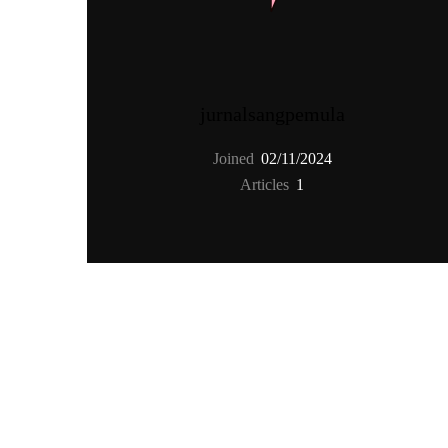
jurnalsangpemula
Joined
02/11/2024
TENTANG
TENAG
Articles
1
Tentang
Penerbitan
Panduan Hantar Karya
Terma Penggunaan & Penafian