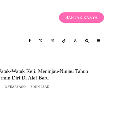
HANTAR KARYA
atak-Watak Keji: Meninjau-Ninjau Tahun
rmin Diri Di Alaf Baru
A
·
3 YEARS AGO
·
3 MIN READ