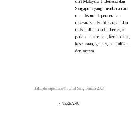
dari Malaysia, Indonesia dan
Singapura yang membaca dan
menulis untuk pencerahan
masyarakat. Perbincangan dan
tulisan di laman ini berlegar
pada kemanusiaan, kemiskinan,
kesetaraan, gender, pendidikan
dan sastera.
Hakcipta terpelihara ©
Jurnal Sang Pemula
2024
TERBANG