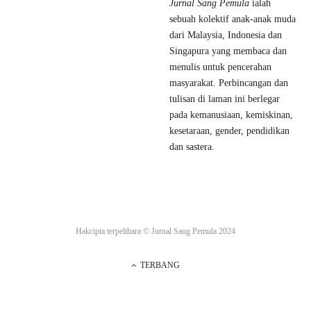
Jurnal Sang Pemula
ialah
sebuah kolektif anak-anak muda
dari Malaysia, Indonesia dan
Singapura yang membaca dan
menulis untuk pencerahan
masyarakat. Perbincangan dan
tulisan di laman ini berlegar
pada kemanusiaan, kemiskinan,
kesetaraan, gender, pendidikan
dan sastera.
Hakcipta terpelihara ©
Jurnal Sang Pemula
2024
TERBANG