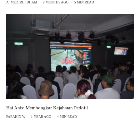
A. MUZIRU IDHAM
·
9 MONTHS AGO
·
5 MIN READ
Hai Anis: Membongkar Kejahatan Pedofil
FARAHIN W
·
1 YEAR AGO
·
4 MIN READ