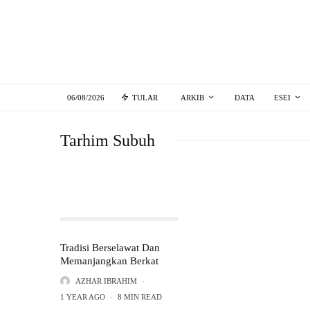
06/08/2026
TULAR
ARKIB
DATA
ESEI
Tarhim Subuh
Tradisi Berselawat Dan
Memanjangkan Berkat
AZHAR IBRAHIM
·
1 YEAR AGO
·
8 MIN READ