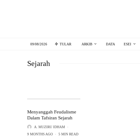
09/08/2026
TULAR
ARKIB
DATA
ESEI
Sejarah
Menyanggah Feudalisme
Dalam Tafsiran Sejarah
A. MUZIRU IDHAM
·
9 MONTHS AGO
·
5 MIN READ