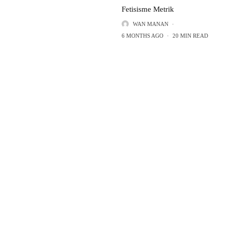
Fetisisme Metrik
WAN MANAN
·
6 MONTHS AGO
·
20 MIN READ
A PENGARANG
PEMBIMBING
Dr. Azhar Ibrahim