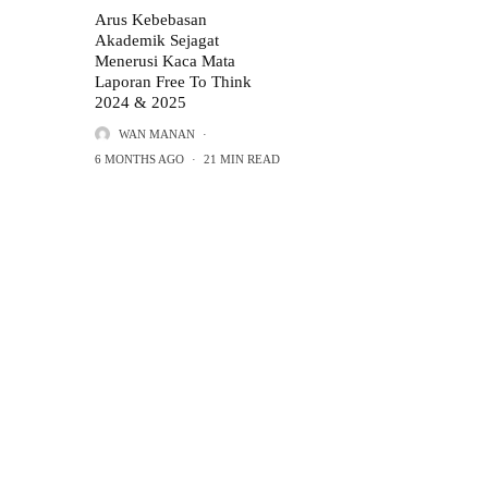
Arus Kebebasan
Akademik Sejagat
Menerusi Kaca Mata
Laporan Free To Think
2024 & 2025
WAN MANAN
·
6 MONTHS AGO
·
21 MIN READ
TENTANG
TENAG
Tentang
Penerbitan
Panduan Hantar Karya
Terma Penggunaan & Penafian