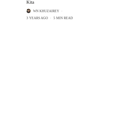
Kita
WN KHUZAIREY
·
3 YEARS AGO
·
5 MIN READ