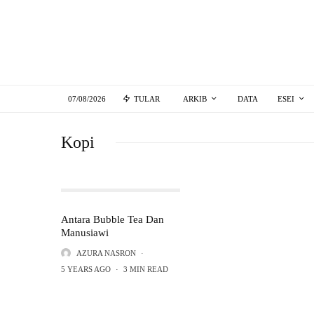
07/08/2026
TULAR
ARKIB
DATA
ESEI
Kopi
Antara Bubble Tea Dan
Manusiawi
AZURA NASRON
·
5 YEARS AGO
·
3 MIN READ