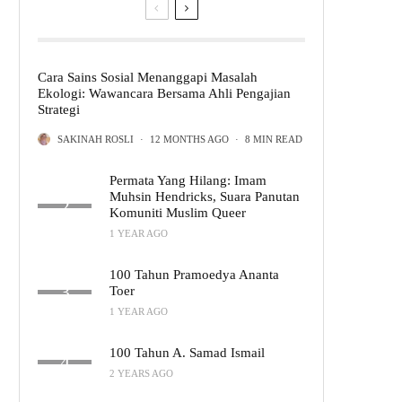
Cara Sains Sosial Menanggapi Masalah
Ekologi: Wawancara Bersama Ahli Pengajian
Strategi
SAKINAH ROSLI
·
12 MONTHS AGO
·
8 MIN READ
Permata Yang Hilang: Imam
Muhsin Hendricks, Suara Panutan
Komuniti Muslim Queer
1 YEAR AGO
100 Tahun Pramoedya Ananta
Toer
1 YEAR AGO
100 Tahun A. Samad Ismail
2 YEARS AGO