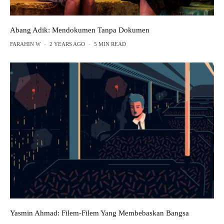
Abang Adik: Mendokumen Tanpa Dokumen
FARAHIN W
·
2 YEARS AGO
·
5 MIN READ
Yasmin Ahmad: Filem-Filem Yang Membebaskan Bangsa