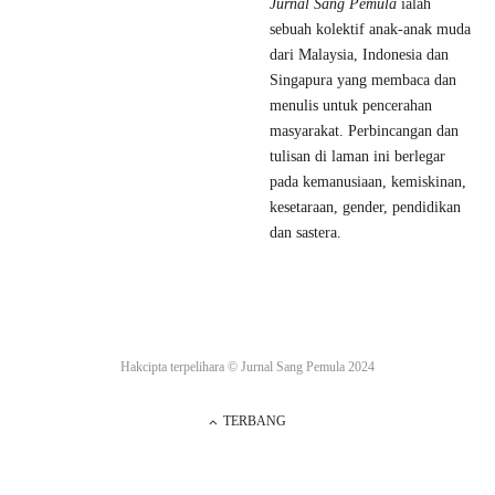
Jurnal Sang Pemula
ialah
sebuah kolektif anak-anak muda
dari Malaysia, Indonesia dan
Singapura yang membaca dan
menulis untuk pencerahan
masyarakat. Perbincangan dan
tulisan di laman ini berlegar
pada kemanusiaan, kemiskinan,
kesetaraan, gender, pendidikan
dan sastera.
Hakcipta terpelihara ©
Jurnal Sang Pemula
2024
TERBANG