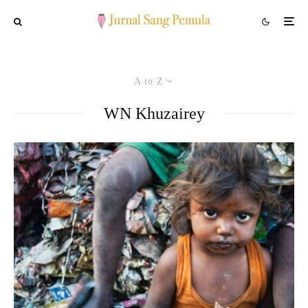
A to Z
WN Khuzairey